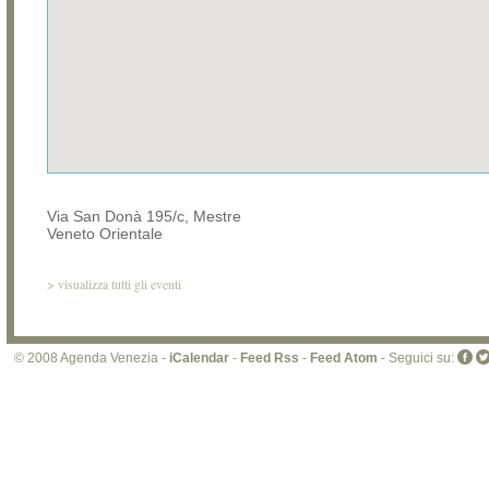
Via San Donà 195/c, Mestre
Veneto Orientale
>
visualizza tutti gli eventi
© 2008 Agenda Venezia -
iCalendar
-
Feed Rss
-
Feed Atom
- Seguici su: