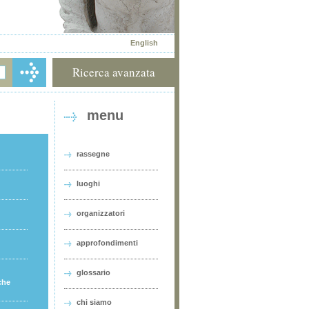
English
Ricerca avanzata
menu
rassegne
luoghi
organizzatori
approfondimenti
glossario
che
chi siamo