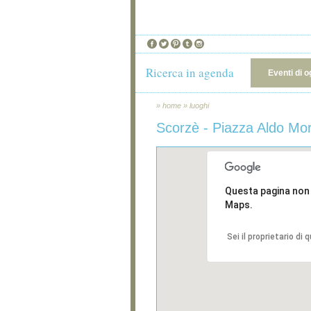
Ricerca in agenda
Eventi di o
»
home
»
luoghi
Scorzè - Piazza Aldo Mo
Questa pagina non
Maps.
Sei il proprietario di