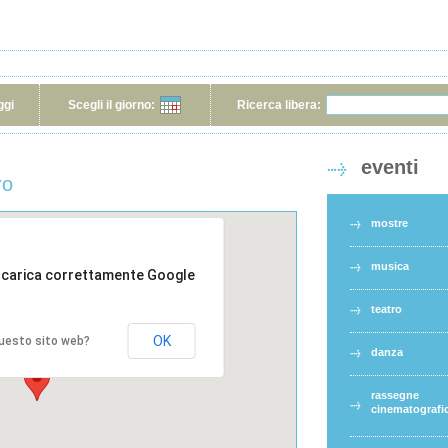
ggi
Scegli il giorno:
Ricerca libera:
eventi
ro
mostre
musica
 carica correttamente Google
teatro
OK
 questo sito web?
danza
rassegne
cinematografi