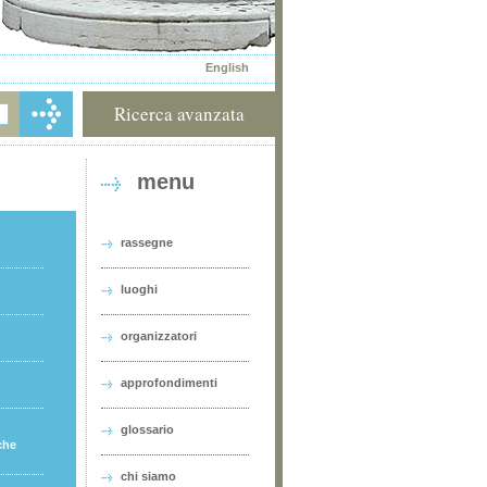
English
Ricerca avanzata
menu
rassegne
luoghi
organizzatori
approfondimenti
glossario
che
chi siamo