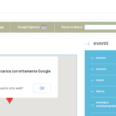
ggi
Scegli il giorno:
Ricerca libera:
eventi
mostre
musica
 carica correttamente Google
teatro
OK
 questo sito web?
danza
rassegne
cinematografi