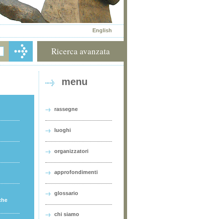
English
Ricerca avanzata
menu
rassegne
luoghi
organizzatori
approfondimenti
glossario
che
chi siamo