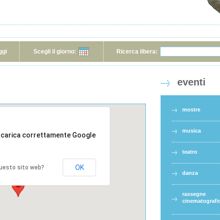
ggi
Scegli il giorno:
Ricerca libera:
eventi
mostre
musica
 carica correttamente Google
teatro
OK
 questo sito web?
danza
rassegne
cinematografi