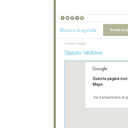
Ricerca in agenda
Eventi di o
»
home
»
luoghi
Spazio Vedova
Questa pagina non
Maps.
Sei il proprietario di