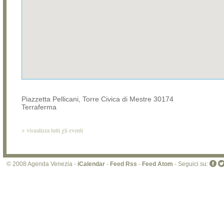
Piazzetta Pellicani, Torre Civica di Mestre 30174
Terraferma
>
visualizza tutti gli eventi
© 2008 Agenda Venezia -
iCalendar
-
Feed Rss
-
Feed Atom
- Seguici su: