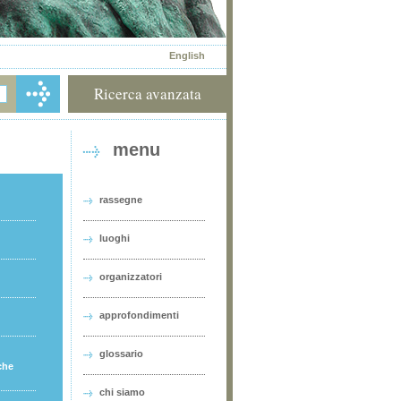
English
Ricerca avanzata
menu
rassegne
luoghi
organizzatori
approfondimenti
glossario
che
chi siamo