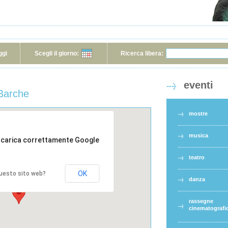
ggi
Scegli il giorno:
Ricerca libera:
eventi
Barche
mostre
musica
 carica correttamente Google
teatro
OK
 questo sito web?
danza
rassegne
cinematografi