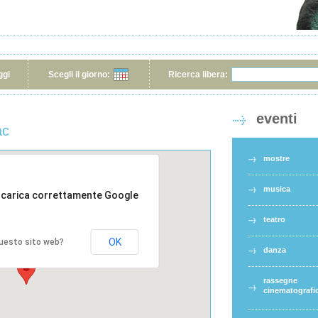
ggi
Scegli il giorno:
Ricerca libera:
eventi
ac
mostre
musica
 carica correttamente Google
teatro
OK
 questo sito web?
danza
rassegne
cinematografi