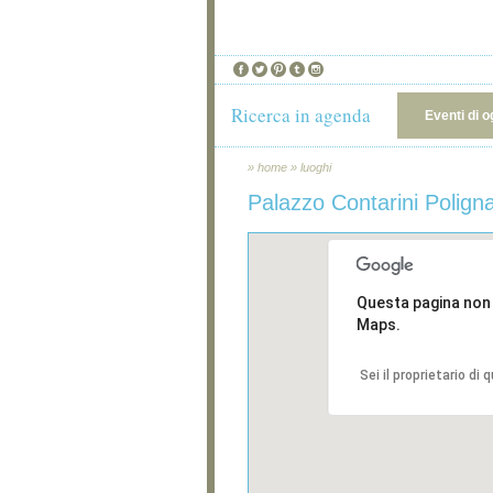
Ricerca in agenda
Eventi di o
»
home
»
luoghi
Palazzo Contarini Polign
Questa pagina non
Maps.
Sei il proprietario di