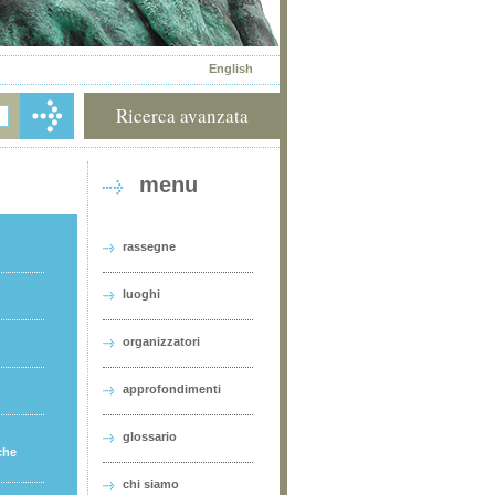
English
Ricerca avanzata
menu
rassegne
luoghi
organizzatori
approfondimenti
glossario
che
chi siamo