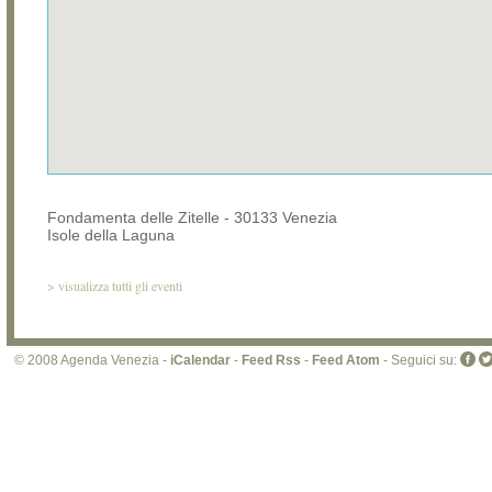
Fondamenta delle Zitelle - 30133 Venezia
Isole della Laguna
>
visualizza tutti gli eventi
© 2008 Agenda Venezia -
iCalendar
-
Feed Rss
-
Feed Atom
- Seguici su: