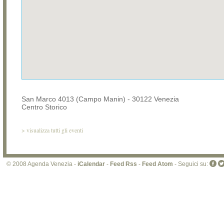
San Marco 4013 (Campo Manin) - 30122 Venezia
Centro Storico
>
visualizza tutti gli eventi
© 2008 Agenda Venezia -
iCalendar
-
Feed Rss
-
Feed Atom
- Seguici su: