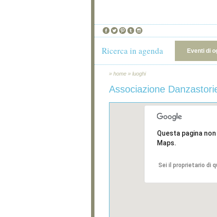
Ricerca in agenda
Eventi di o
»
home
»
luoghi
Associazione Danzastori
Questa pagina non
Maps.
Sei il proprietario di