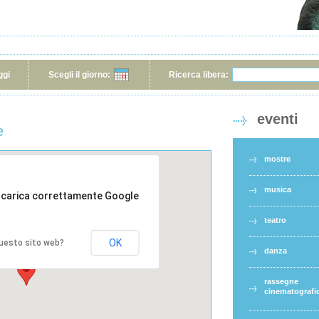
ggi
Scegli il giorno:
Ricerca libera:
eventi
e
mostre
musica
 carica correttamente Google
teatro
OK
 questo sito web?
danza
rassegne
cinematografi