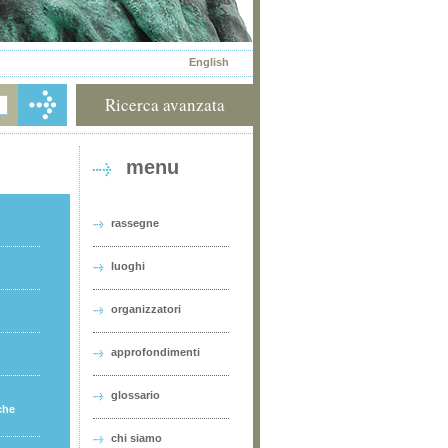
English
Ricerca avanzata
menu
rassegne
luoghi
organizzatori
approfondimenti
glossario
che
chi siamo