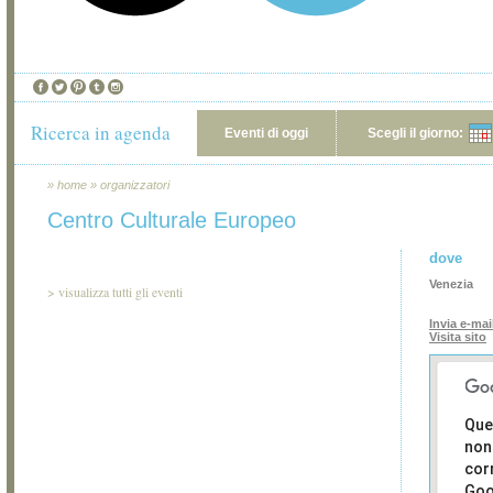
Ricerca in agenda
Eventi di oggi
Scegli il giorno:
»
home
»
organizzatori
Centro Culturale Europeo
dove
Venezia
>
visualizza tutti gli eventi
Invia e-mai
Visita sito
Que
non
cor
Goo