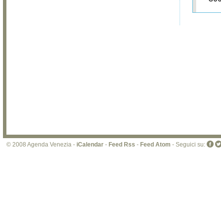
Sei i
prop
di 
sit
© 2008 Agenda Venezia -
iCalendar
-
Feed Rss
-
Feed Atom
- Seguici su: