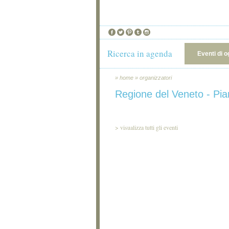
Ricerca in agenda
Eventi di o
»
home
»
organizzatori
Regione del Veneto - Pian
>
visualizza tutti gli eventi