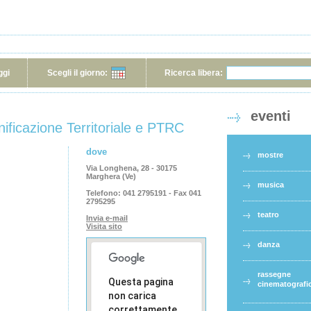
ggi
Scegli il giorno:
Ricerca libera:
eventi
ificazione Territoriale e PTRC
dove
mostre
Via Longhena, 28 - 30175
Marghera (Ve)
musica
Telefono:
041 2795191 - Fax 041
2795295
teatro
Invia e-mail
Visita sito
danza
rassegne
Questa pagina
cinematografi
non carica
correttamente