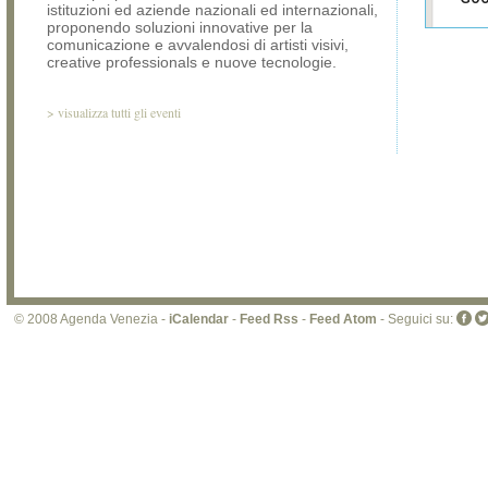
istituzioni ed aziende nazionali ed internazionali,
proponendo soluzioni innovative per la
Sei i
comunicazione e avvalendosi di artisti visivi,
prop
creative professionals e nuove tecnologie.
di 
sit
>
visualizza tutti gli eventi
© 2008 Agenda Venezia -
iCalendar
-
Feed Rss
-
Feed Atom
- Seguici su: