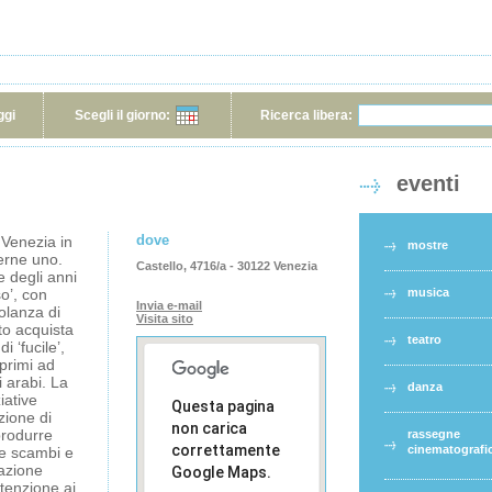
ggi
Scegli il giorno:
Ricerca libera:
eventi
dove
 Venezia in
mostre
verne uno.
Castello, 4716/a - 30122 Venezia
e degli anni
so’, con
musica
Invia e-mail
olanza di
Visita sito
to acquista
teatro
i ‘fucile’,
 primi ad
i arabi. La
danza
iative
Questa pagina
zione di
non carica
produrre
rassegne
correttamente
cinematografi
re scambi e
azione
Google Maps.
tenzione ai