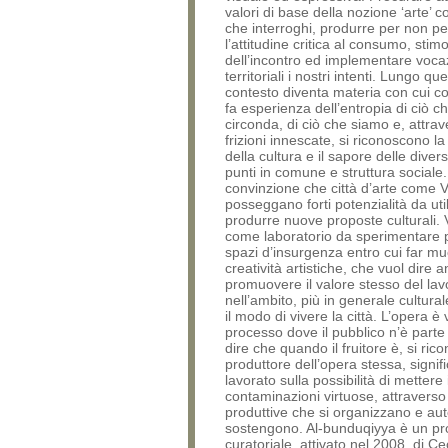
valori di base della nozione ‘arte’
che interroghi, produrre per non p
l’attitudine critica al consumo, stimol
dell’incontro ed implementare voca
territoriali i nostri intenti. Lungo que
contesto diventa materia con cui con
fa esperienza dell’entropia di ciò ch
circonda, di ciò che siamo e, attrav
frizioni innescate, si riconoscono l
della cultura e il sapore delle diver
punti in comune e struttura sociale.
convinzione che città d’arte come 
posseggano forti potenzialità da uti
produrre nuove proposte culturali.
come laboratorio da sperimentare p
spazi d’insurgenza entro cui far m
creatività artistiche, che vuol dire 
promuovere il valore stesso del la
nell’ambito, più in generale cultura
il modo di vivere la città. L’opera è
processo dove il pubblico n’è parte
dire che quando il fruitore è, si ric
produttore dell’opera stessa, signif
lavorato sulla possibilità di mettere
contaminazioni virtuose, attraverso c
produttive che si organizzano e au
sostengono. Al-bunduqiyya è un pr
curatoriale, attivato nel 2008, di Ceci