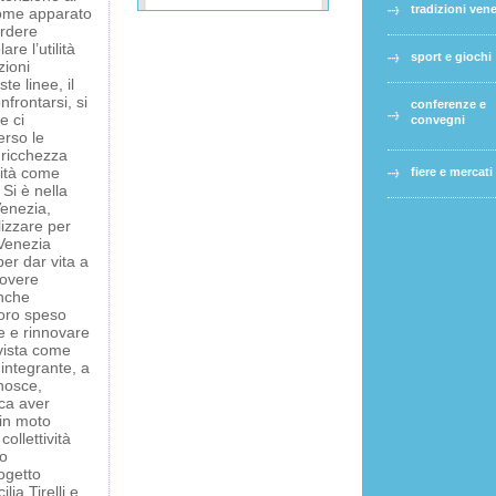
tradizioni ven
 come apparato
Sei il
erdere
OK
proprietario
are l’utilità
di questo
sport e giochi
zioni
sito web?
ste linee, il
frontarsi, si
conferenze e
e ci
convegni
erso le
a ricchezza
sità come
fiere e mercati
 Si è nella
Venezia,
lizzare per
 Venezia
er dar vita a
uovere
anche
voro speso
le e rinnovare
 vista come
 integrante, a
onosce,
ica aver
 in moto
ollettività
to
ogetto
lia Tirelli e