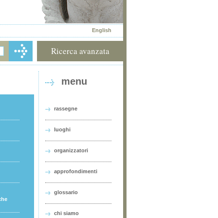
English
Ricerca avanzata
menu
rassegne
luoghi
organizzatori
approfondimenti
glossario
che
chi siamo