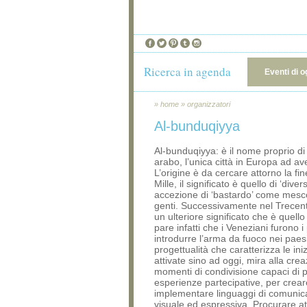
Ricerca in agenda
Eventi di o
»
home
»
organizzatori
Al-bunduqiyya
Al-bunduqiyya: è il nome proprio di
arabo, l’unica città in Europa ad a
L’origine è da cercare attorno la fin
Mille, il significato è quello di ‘diver
accezione di ‘bastardo’ come mesc
genti. Successivamente nel Trecen
un ulteriore significato che è quello d
pare infatti che i Veneziani furono i
introdurre l’arma da fuoco nei paes
progettualità che caratterizza le iniz
attivate sino ad oggi, mira alla crea
momenti di condivisione capaci di 
esperienze partecipative, per crea
implementare linguaggi di comunic
visuale ed espressiva. Procurare at