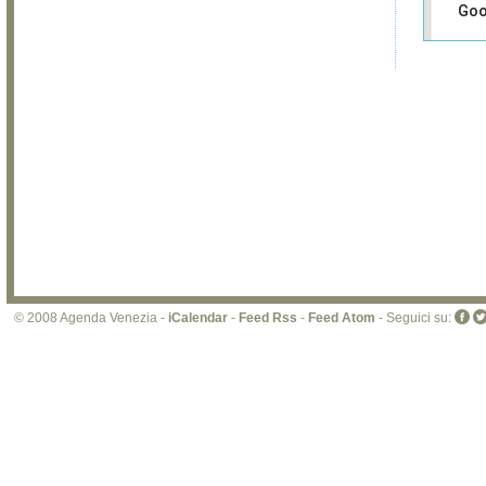
Goo
Sei i
prop
di 
sit
© 2008 Agenda Venezia -
iCalendar
-
Feed Rss
-
Feed Atom
- Seguici su: