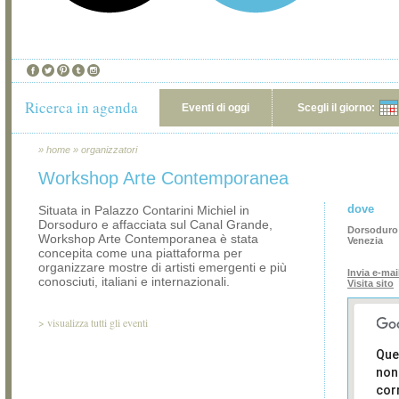
Ricerca in agenda
Eventi di oggi
Scegli il giorno:
»
home
»
organizzatori
Workshop Arte Contemporanea
dove
Situata in Palazzo Contarini Michiel in
Dorsoduro e affacciata sul Canal Grande,
Dorsoduro 
Workshop Arte Contemporanea è stata
Venezia
concepita come una piattaforma per
organizzare mostre di artisti emergenti e più
Invia e-mai
conosciuti, italiani e internazionali.
Visita sito
>
visualizza tutti gli eventi
Que
non
cor