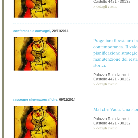
Castello 4421 - 30132
>
dettagli evento
conferenze e convegni
,
20/11/2014
Progettare il restauro i
contemporanea. Il valo
pianificazione strategic
manutenzione del restau
storici.
Palazzo Rota Ivancich
Castello 4421 - 30132
>
dettagli evento
rassegne cinematografiche
,
09/11/2014
Mal che Vada. Una stor
Palazzo Rota Ivancich
Castello 4421 - 30132
>
dettagli evento