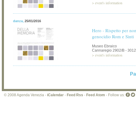
>
event's information
danza
,
25/01/2016
Hero - Rispetto per non
genocidio Rom e Sinti
Museo Ebraico
Cannaregio 2902/B - 3012
>
event's information
Pa
© 2008 Agenda Venezia -
iCalendar
-
Feed Rss
-
Feed Atom
- Follow us: