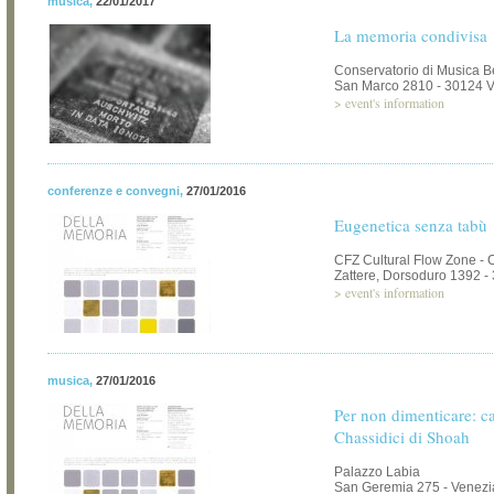
musica
,
22/01/2017
La memoria condivisa
Conservatorio di Musica B
San Marco 2810 - 30124 
>
event's information
conferenze e convegni
,
27/01/2016
Eugenetica senza tabù
CFZ Cultural Flow Zone - C
Zattere, Dorsoduro 1392 -
>
event's information
musica
,
27/01/2016
Per non dimenticare: c
Chassidici di Shoah
Palazzo Labia
San Geremia 275 - Venezi