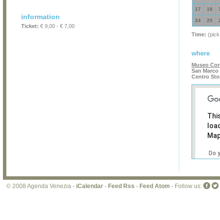
17
18
information
24
25
Ticket:
€ 9,00 - € 7,00
Time:
(pick
where
Museo Cor
San Marco 
Centro Sto
Thi
loa
Map
Do 
own
web
© 2008 Agenda Venezia -
iCalendar
-
Feed Rss
-
Feed Atom
- Follow us: