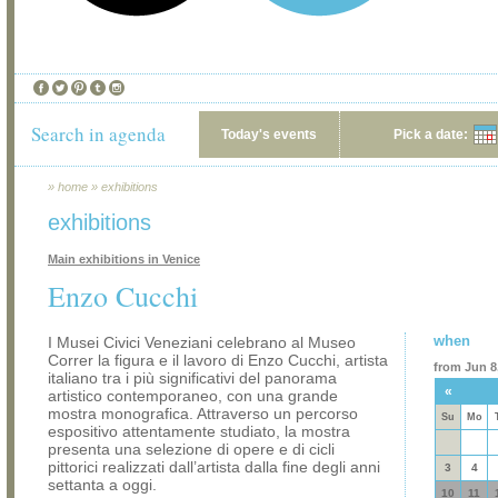
Search in agenda
Today's events
Pick a date:
»
home
»
exhibitions
exhibitions
Main exhibitions in Venice
Enzo Cucchi
when
I Musei Civici Veneziani celebrano al Museo
Correr la figura e il lavoro di Enzo Cucchi, artista
from Jun 8,
italiano tra i più significativi del panorama
«
artistico contemporaneo, con una grande
mostra monografica. Attraverso un percorso
Su
Mo
espositivo attentamente studiato, la mostra
presenta una selezione di opere e di cicli
pittorici realizzati dall’artista dalla fine degli anni
3
4
settanta a oggi.
10
11