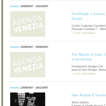
mostre
,
15/09/2007 - 14/10/2007
God People: a Journey i
Europe
Centro Culturale Candiani
Piazzale Candiani 7 - Mest
>
event's information
mostre
,
15/09/2007 - 30/09/2007
The Miracle of Cana. O
re-production
Fondazione Giorgio Cini
Isola di San Giorgio, Vene
>
event's information
mostre
,
13/09/2007 - 18/11/2007
Dino Pedriali Il Velod
Ikona Gallery
Campo di Ghetto Nuovo, C