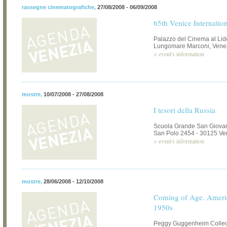
rassegne cinematografiche
,
27/08/2008 - 06/09/2008
65th Venice Internation
Palazzo del Cinema al Lid
Lungomare Marconi, Vene
>
event's information
mostre
,
10/07/2008 - 27/08/2008
I tesori della Russia
Scuola Grande San Giovan
San Polo 2454 - 30125 Ve
>
event's information
mostre
,
28/06/2008 - 12/10/2008
Coming of Age. Americ
1950s
Peggy Guggenheim Collec