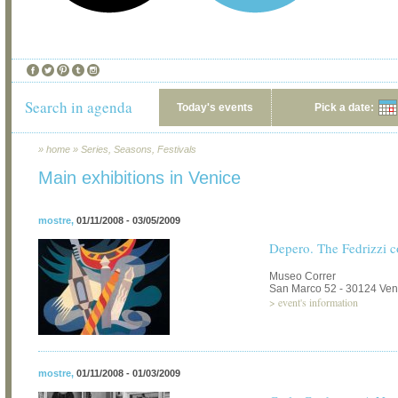
Search in agenda
Today's events
Pick a date:
»
home
»
Series, Seasons, Festivals
Main exhibitions in Venice
mostre
,
01/11/2008 - 03/05/2009
Depero. The Fedrizzi c
Museo Correr
San Marco 52 - 30124 Ven
>
event's information
mostre
,
01/11/2008 - 01/03/2009