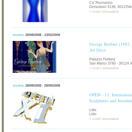
Ca' Rezzonico
Dorsoduro 3136, 30123Ve
>
event's information
mostre
,
30/08/2008 - 23/02/2009
George Barbier (1882-1
Art Déco
Palazzo Fortuny
San Marco 3780 - 30124 
>
event's information
mostre
,
28/08/2008 - 28/09/2008
OPEN - 11. Internation
Sculptures and Installa
Lido
Lido
>
event's information