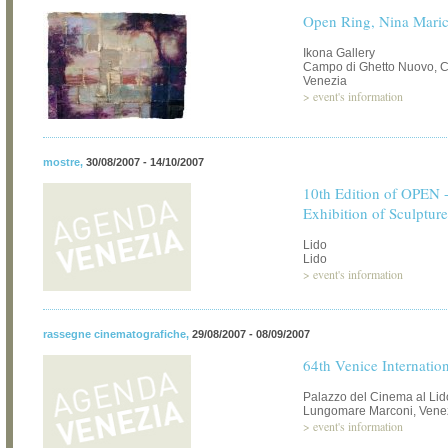
Open Ring, Nina Mari
Ikona Gallery
Campo di Ghetto Nuovo, C
Venezia
>
event's information
mostre
,
30/08/2007 - 14/10/2007
10th Edition of OPEN -
Exhibition of Sculpture
Lido
Lido
>
event's information
rassegne cinematografiche
,
29/08/2007 - 08/09/2007
64th Venice Internation
Palazzo del Cinema al Lid
Lungomare Marconi, Vene
>
event's information