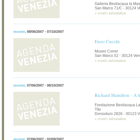
Galleria Bevilacqua la Ma
San Marco 71/C - 30124 V
>
event's information
mostre
,
08/06/2007 - 07/10/2007
Enzo Cucchi
Museo Correr
San Marco 52 - 30124 Ven
>
event's information
mostre
,
07/06/2007 - 08/10/2007
Richard Hamilton - A h
Fondazione Bevilacqua La
Tito
Dorsoduro 2826 - 30123 V
>
event's information
mostre
,
07/06/2007 - 02/09/2007