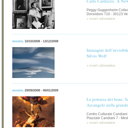
Carlo Cardazzo. A New
Peggy Guggenheim Collec
Dorsoduro 710 - 30123 Ve
>
event's information
mostre
,
10/10/2008 - 13/12/2008
Immagini dell’invisibil
Silvio Wolf
>
event's information
mostre
,
29/09/2008 - 06/01/2009
La potenza del bene. 
Arcangelo nella grande 
Centro Culturale Candiani
Piazzale Candiani 7 - Mest
>
event's information