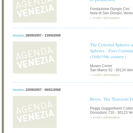
Fondazione Giorgio Cini
Isola di San Giorgio, Vene
>
event's information
mostre
,
28/09/2007 - 13/04/2008
The Celestial Spheres a
Spheres - Four Centur
(16th/19th century)
Museo Correr
San Marco 52 - 30124 Ven
>
event's information
mostre
,
22/09/2007 - 06/01/2008
Rosso. The Transient 
Peggy Guggenheim Collec
Dorsoduro 710 - 30123 Ve
>
event's information