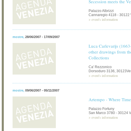
Secession meets the Ve
Palazzo Albrizzi
Cannaregio 4118 - 30122 
>
event's information
mostre
,
28/06/2007 - 17/09/2007
Luca Carlevarijs (1663
other drawings from th
Collections
Ca' Rezzonico
Dorsoduro 3136, 30123Ve
>
event's information
mostre
,
09/06/2007 - 05/11/2007
Artempo - Where Time
Palazzo Fortuny
San Marco 3780 - 30124 
>
event's information