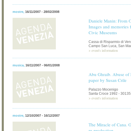
mostre
,
16/11/2007 - 28/02/2008
Daniele Manin: From Gl
Images and memories f
Civic Museums
Cassa di Risparmio di Ven
Campo San Luca, San Mar
>
event's information
musica
,
16/11/2007 - 06/01/2008
Abu Ghraib. Abuse of 
paper by Susan Crile
Palazzo Mocenigo
Santa Croce 1992 - 30135
>
event's information
mostre
,
12/10/2007 - 16/12/2007
The Miracle of Cana. O
re-production