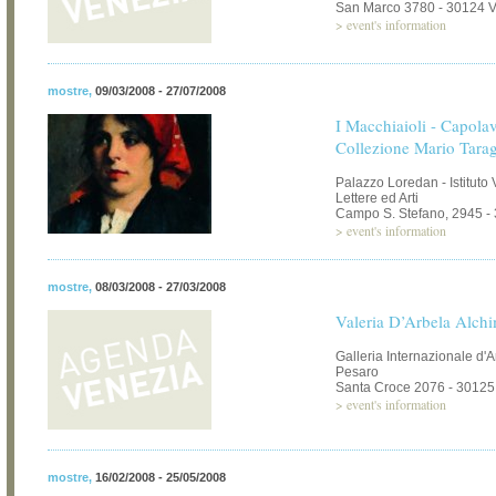
San Marco 3780 - 30124 
>
event's information
mostre
,
09/03/2008 - 27/07/2008
I Macchiaioli - Capolav
Collezione Mario Tara
Palazzo Loredan - Istituto
Lettere ed Arti
Campo S. Stefano, 2945 -
>
event's information
mostre
,
08/03/2008 - 27/03/2008
Valeria D’Arbela Alch
Galleria Internazionale d'
Pesaro
Santa Croce 2076 - 30125
>
event's information
mostre
,
16/02/2008 - 25/05/2008