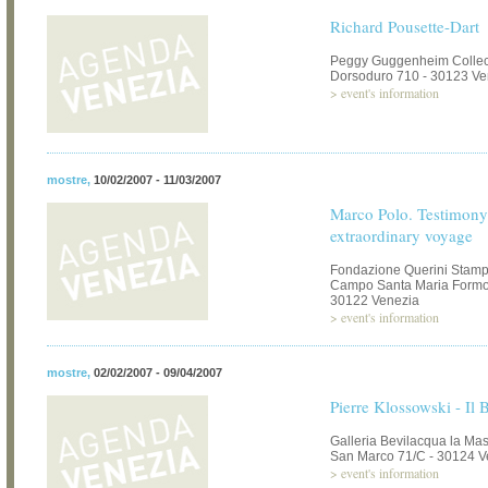
Richard Pousette-Dart
Peggy Guggenheim Collec
Dorsoduro 710 - 30123 Ve
>
event's information
mostre
,
10/02/2007 - 11/03/2007
Marco Polo. Testimony
extraordinary voyage
Fondazione Querini Stamp
Campo Santa Maria Formos
30122 Venezia
>
event's information
mostre
,
02/02/2007 - 09/04/2007
Pierre Klossowski - Il 
Galleria Bevilacqua la Ma
San Marco 71/C - 30124 V
>
event's information