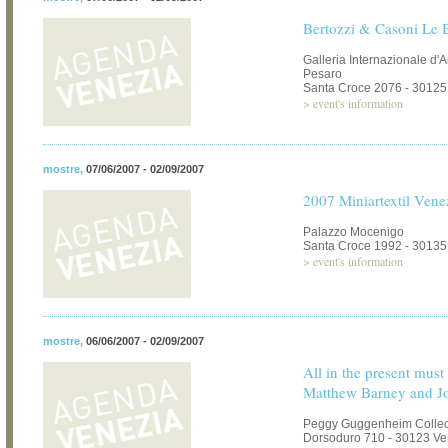
Bertozzi & Casoni Le B
Galleria Internazionale d'
Pesaro
Santa Croce 2076 - 30125
>
event's information
mostre
,
07/06/2007 - 02/09/2007
2007 Miniartextil Vene
Palazzo Mocenigo
Santa Croce 1992 - 30135
>
event's information
mostre
,
06/06/2007 - 02/09/2007
All in the present must
Matthew Barney and J
Peggy Guggenheim Collec
Dorsoduro 710 - 30123 Ve