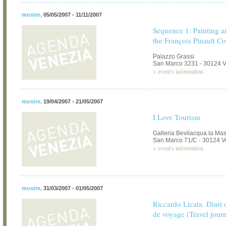
mostre
,
05/05/2007 - 11/11/2007
Sequence 1: Painting a
the François Pinault Co
Palazzo Grassi
San Marco 3231 - 30124 
>
event's information
mostre
,
19/04/2007 - 21/05/2007
I Love Tourism
Galleria Bevilacqua la Ma
San Marco 71/C - 30124 V
>
event's information
mostre
,
31/03/2007 - 01/05/2007
Riccardo Licata. Diari 
de voyage (Travel journ