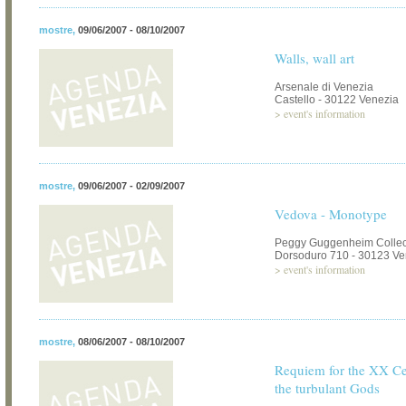
mostre
,
09/06/2007 - 08/10/2007
Walls, wall art
Arsenale di Venezia
Castello - 30122 Venezia
>
event's information
mostre
,
09/06/2007 - 02/09/2007
Vedova - Monotype
Peggy Guggenheim Collec
Dorsoduro 710 - 30123 Ve
>
event's information
mostre
,
08/06/2007 - 08/10/2007
Requiem for the XX Cen
the turbulant Gods