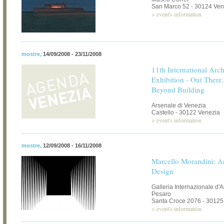
San Marco 52 - 30124 Ven
>
event's information
mostre
,
14/09/2008 - 23/11/2008
11th International Arch
Exhibition - Out There.
Beyond Building
Arsenale di Venezia
Castello - 30122 Venezia
>
event's information
mostre
,
12/09/2008 - 16/11/2008
Marcello Morandini: Art
Design
Galleria Internazionale d'
Pesaro
Santa Croce 2076 - 30125
>
event's information