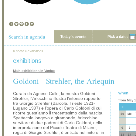
Search in agenda
Today's events
Pick a date:
»
home
»
exhibitions
exhibitions
Main exhibitions in Venice
Goldoni - Strehler, the Arlequin
when
Curata da Agnese Colle, la mostra Goldoni -
Strehler, l'Arlecchino illustra l’intenso rapporto
from May 12
tra Giorgio Strehler (Barcola, Trieste 1921-
«
Lugano 1997) e l’opera di Carlo Goldoni di cui
ricorre quest’anno il trecentesimo della nascita.
Su
Mo
Spettacolo longevo e giramondo, Arlecchino
servitore di due padroni di Carlo Goldoni, nella
interpretazione del Piccolo Teatro di Milano,
6
7
regia di Giorgio Strehler, è entrato nel mito e, in
13
14