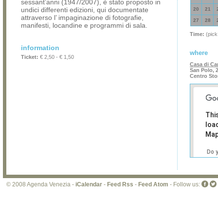
sessant’anni (1947/2007), è stato proposto in
undici differenti edizioni, qui documentate
20
21
attraverso l’ impaginazione di fotografie,
27
28
manifesti, locandine e programmi di sala.
Time:
(pick
information
where
Ticket:
€ 2,50 - € 1,50
Casa di Ca
San Polo, 
Centro Sto
Thi
loa
Map
Do 
own
web
© 2008 Agenda Venezia -
iCalendar
-
Feed Rss
-
Feed Atom
- Follow us: