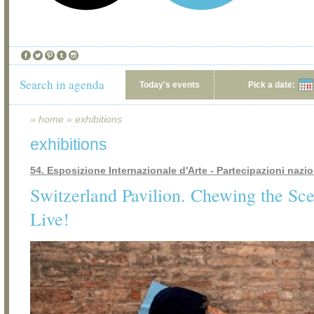
Search in agenda
Today's events
Pick a date:
»
home
»
exhibitions
exhibitions
54. Esposizione Internazionale d'Arte - Partecipazioni nazio
Switzerland Pavilion. Chewing the S
Live!