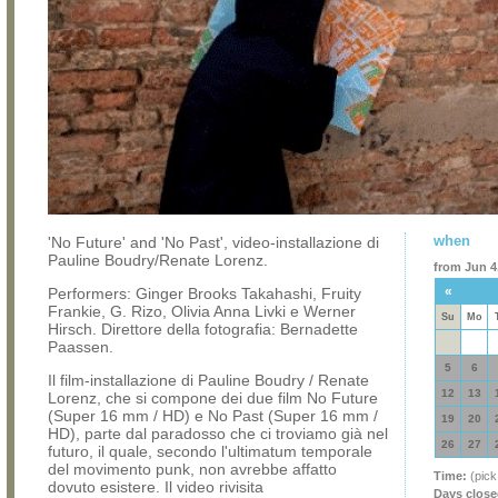
when
'No Future' and 'No Past', video-installazione di
Pauline Boudry/Renate Lorenz.
from Jun 4,
«
Performers: Ginger Brooks Takahashi, Fruity
Frankie, G. Rizo, Olivia Anna Livki e Werner
Su
Mo
Hirsch. Direttore della fotografia: Bernadette
Paassen.
5
6
Il film-installazione di Pauline Boudry / Renate
12
13
Lorenz, che si compone dei due film No Future
(Super 16 mm / HD) e No Past (Super 16 mm /
19
20
HD), parte dal paradosso che ci troviamo già nel
26
27
futuro, il quale, secondo l'ultimatum temporale
del movimento punk, non avrebbe affatto
Time:
(pick
dovuto esistere. Il video rivisita
Days close