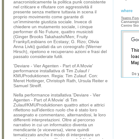
anacronisticamente la politica punk consistente
nel criticare e rifiutare con aggressività il
where
presente senza mettere tuttavia in scena il
proprio movimento come garante di
Teatro Fo
un'imminente giustizia sociale. Invece di
Cannaregio
Centro Sto
chiedere un mutamento sociale, i cinque
performer di No Future, quattro musicisti
(Ginger Brooks Takahashi/Men; Fruity
Franky/Lesbians on Ecstasy; G. Rizo; Olivia
Anna Livki) guidati da un coreografo (Werner
Thi
Hirsch), ripetono e recuperano azioni e frasi del
passato considerate futili.
loa
Map
'Deviare - Vier Agenten - Part of A Movie'
performance installativa di Tim Zulauf /
Do 
KMUProduktionen. Regia: Tim Zulauf. Con:
own
Meret Hottinger, Christoph Rath, Ursula Reiter e
web
Samuel Streiff.
Nella performance installativa 'Deviare - Vier
Agenten - Part of A Movie' di Tim
Zulauf/KMUProduktionen quattro attori e attrici
riflettono sull'identico ruolo che è stato loro
assegnato e commentano, alternandosi, le loro
differenti interpretazioni. Oltre al percorso
narrativo in cui un informatico diventa un
mendicante (e viceversa), viene quindi
tematizzato anche il modo di interpretare un