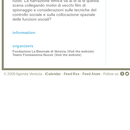
ruolo. La narrazione filmica va al di là di questa
scena collegando motivi di vecchi film di
spionaggio e considerazioni sulle tecniche del
controllo sociale e sulla collocazione spaziale
delle funzioni sociali?
information
organizers
Fondazione La Biennale di Venezia
(
Visit the website
)
Teatro Fondamenta Nuove
(
Visit the website
)
© 2008 Agenda Venezia -
iCalendar
-
Feed Rss
-
Feed Atom
- Follow us: