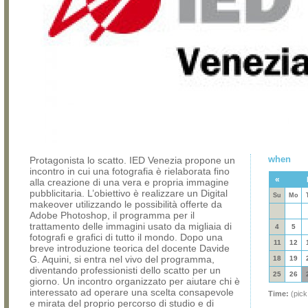
when
Protagonista lo scatto. IED Venezia propone un
incontro in cui una fotografia è rielaborata fino
«
alla creazione di una vera e propria immagine
pubblicitaria. L’obiettivo è realizzare un Digital
Su
Mo
makeover utilizzando le possibilità offerte da
Adobe Photoshop, il programma per il
trattamento delle immagini usato da migliaia di
4
5
fotografi e grafici di tutto il mondo. Dopo una
11
12
breve introduzione teorica del docente Davide
G. Aquini, si entra nel vivo del programma,
18
19
diventando professionisti dello scatto per un
25
26
giorno. Un incontro organizzato per aiutare chi è
interessato ad operare una scelta consapevole
Time:
(pick
e mirata del proprio percorso di studio e di