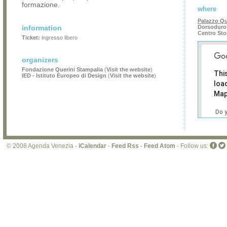
formazione.
where
Palazzo Qu
information
Dorsoduro 
Centro Sto
Ticket:
ingresso libero
organizers
Fondazione Querini Stampalia
(
Visit the website
)
Thi
IED - Istituto Europeo di Design
(
Visit the website
)
loa
Map
Do 
own
web
© 2008 Agenda Venezia -
iCalendar
-
Feed Rss
-
Feed Atom
- Follow us: