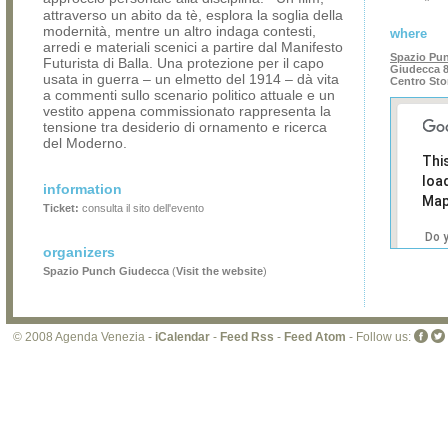
attraverso un abito da tè, esplora la soglia della
modernità, mentre un altro indaga contesti,
where
arredi e materiali scenici a partire dal Manifesto
Spazio Pu
Futurista di Balla. Una protezione per il capo
Giudecca 8
usata in guerra – un elmetto del 1914 – dà vita
Centro Sto
a commenti sullo scenario politico attuale e un
vestito appena commissionato rappresenta la
tensione tra desiderio di ornamento e ricerca
del Moderno.
Thi
loa
information
Map
Ticket:
consulta il sito dell'evento
Do 
organizers
own
web
Spazio Punch Giudecca
(
Visit the website
)
© 2008 Agenda Venezia -
iCalendar
-
Feed Rss
-
Feed Atom
- Follow us: