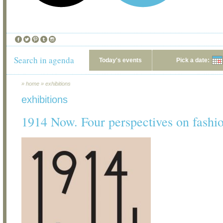
Search in agenda
Today's events
Pick a date:
»
home
»
exhibitions
exhibitions
1914 Now. Four perspectives on fashio