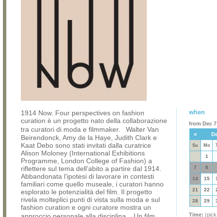
when
1914 Now. Four perspectives on fashion
curation è un progetto nato della collaborazione
from Dec 7,
tra curatori di moda e filmmaker. Walter Van
«
De
Beirendonck, Amy de la Haye, Judith Clark e
Kaat Debo sono stati invitati dalla curatrice
Su
Mo
Alison Moloney (International Exhibitions
1
Programme, London College of Fashion) a
riflettere sul tema dell’abito a partire dal 1914.
7
8
Abbandonata l’ipotesi di lavorare in contesti
14
15
familiari come quello museale, i curatori hanno
21
22
esplorato le potenzialità del film. Il progetto
rivela molteplici punti di vista sulla moda e sul
28
29
fashion curation e ogni curatore mostra un
Time:
(pick
approccio personale alla disciplina. Un film,