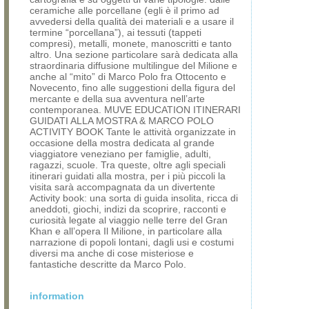
ceramiche alle porcellane (egli è il primo ad
avvedersi della qualità dei materiali e a usare il
termine “porcellana”), ai tessuti (tappeti
compresi), metalli, monete, manoscritti e tanto
altro. Una sezione particolare sarà dedicata alla
straordinaria diffusione multilingue del Milione e
anche al “mito” di Marco Polo fra Ottocento e
Novecento, fino alle suggestioni della figura del
mercante e della sua avventura nell’arte
contemporanea. MUVE EDUCATION ITINERARI
GUIDATI ALLA MOSTRA & MARCO POLO
ACTIVITY BOOK Tante le attività organizzate in
occasione della mostra dedicata al grande
viaggiatore veneziano per famiglie, adulti,
ragazzi, scuole. Tra queste, oltre agli speciali
itinerari guidati alla mostra, per i più piccoli la
visita sarà accompagnata da un divertente
Activity book: una sorta di guida insolita, ricca di
aneddoti, giochi, indizi da scoprire, racconti e
curiosità legate al viaggio nelle terre del Gran
Khan e all’opera Il Milione, in particolare alla
narrazione di popoli lontani, dagli usi e costumi
diversi ma anche di cose misteriose e
fantastiche descritte da Marco Polo.
information