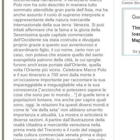
Centro Sto
Polo non ha solo descritto in maniera tutto
sommato attendibile gran parte dell’Asia, ma ha
anche assunto il ruolo di supremo interprete e
rappresentante della natura mercantile
internazionale della sua terra: Venezia. Si può
Thi
infatti affermare che la fama e la gloria della
loa
Serenissima quale capitale commerciale
dell’Occidente sia stata costruita e divulgata
Map
proprio grazie a questo suo avventuroso e
straordinario figlio, il cui nome, certo non un
Do 
caso, non poteva che essere quello del santo
own
evangelista patrono della città, le cui spoglie
web
furono anch’esse portate dall’Oriente, quella
volta l’Oriente più vicino. Celebrare Marco Polo
e il suo itinerario a 700 anni dalla morte è
un’occasione importante per raccontare la sua
impareggiabile e ineguagliabile vita e la sua
conoscenza [“acciocché si potessero sapere le
cose che sono per lo mondo…”] di quelle terre e
popolazioni lontane, ma anche per capire quali
sono, oggi, le relazioni fra questi diversi mondi e
come le “vie della seta” non abbiano smarrito
importanza e attualità. La mostra si articolerà in
diverse sezioni. A partire dall’illustrazione della
realtà cittadina e mercantile veneziana nella
prima metà del Trecento e il ruolo del viaggio
nella cultura commerciale veneta prima e dopo
l’esperienza dei Polo: la cartografia – non solo