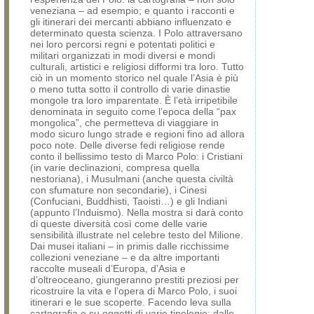
veneziana – ad esempio; e quanto i racconti e
gli itinerari dei mercanti abbiano influenzato e
determinato questa scienza. I Polo attraversano
nei loro percorsi regni e potentati politici e
militari organizzati in modi diversi e mondi
culturali, artistici e religiosi difformi tra loro. Tutto
ciò in un momento storico nel quale l’Asia è più
o meno tutta sotto il controllo di varie dinastie
mongole tra loro imparentate. È l’età irripetibile
denominata in seguito come l’epoca della “pax
mongolica”, che permetteva di viaggiare in
modo sicuro lungo strade e regioni fino ad allora
poco note. Delle diverse fedi religiose rende
conto il bellissimo testo di Marco Polo: i Cristiani
(in varie declinazioni, compresa quella
nestoriana), i Musulmani (anche questa civiltà
con sfumature non secondarie), i Cinesi
(Confuciani, Buddhisti, Taoisti…) e gli Indiani
(appunto l’Induismo). Nella mostra si darà conto
di queste diversità così come delle varie
sensibilità illustrate nel celebre testo del Milione.
Dai musei italiani – in primis dalle ricchissime
collezioni veneziane – e da altre importanti
raccolte museali d’Europa, d’Asia e
d’oltreoceano, giungeranno prestiti preziosi per
ricostruire la vita e l’opera di Marco Polo, i suoi
itinerari e le sue scoperte. Facendo leva sulla
cartografia e su oggetti di varie tipologie: dalle