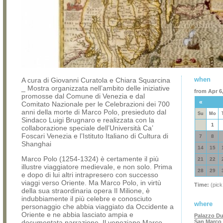
when
A cura di Giovanni Curatola e Chiara Squarcina
_ Mostra organizzata nell’ambito delle iniziative
from Apr 6,
promosse dal Comune di Venezia e dal
«
Comitato Nazionale per le Celebrazioni dei 700
anni della morte di Marco Polo, presieduto dal
Su
Mo
Sindaco Luigi Brugnaro e realizzata con la
1
collaborazione speciale dell’Università Ca’
Foscari Venezia e l’Istituto Italiano di Cultura di
7
8
Shanghai
14
15
Marco Polo (1254-1324) è certamente il più
21
22
illustre viaggiatore medievale, e non solo. Prima
28
29
e dopo di lui altri intrapresero con successo
viaggi verso Oriente. Ma Marco Polo, in virtù
Time:
(pick
della sua straordinaria opera Il Milione, è
indubbiamente il più celebre e conosciuto
where
personaggio che abbia viaggiato da Occidente a
Oriente e ne abbia lasciato ampia e
Palazzo Du
documentata narrazione. Il veneziano Marco
San Marco 