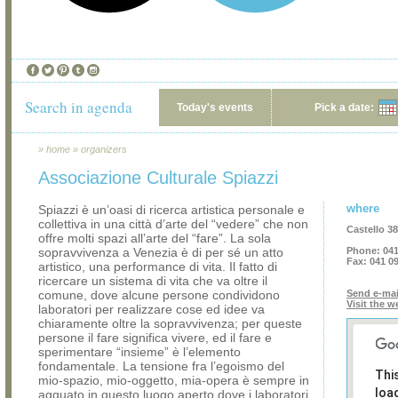
Search in agenda
Today's events
Pick a date:
»
home
»
organizers
Associazione Culturale Spiazzi
where
Spiazzi è un’oasi di ricerca artistica personale e
collettiva in una città d’arte del “vedere” che non
Castello 3
offre molti spazi all’arte del “fare”. La sola
sopravvivenza a Venezia è di per sé un atto
Phone:
041
Fax:
041 0
artistico, una performance di vita. Il fatto di
ricercare un sistema di vita che va oltre il
comune, dove alcune persone condividono
Send e-mai
Visit the w
laboratori per realizzare cose ed idee va
chiaramente oltre la sopravvivenza; per queste
persone il fare significa vivere, ed il fare e
sperimentare “insieme” è l’elemento
fondamentale. La tensione fra l’egoismo del
Thi
mio-spazio, mio-oggetto, mia-opera è sempre in
loa
agguato in questo luogo aperto dove i laboratori