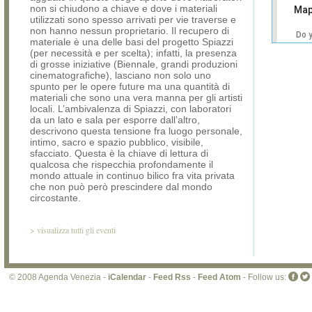
non si chiudono a chiave e dove i materiali
Map
utilizzati sono spesso arrivati per vie traverse e
non hanno nessun proprietario. Il recupero di
Do 
materiale è una delle basi del progetto Spiazzi
own
(per necessità e per scelta); infatti, la presenza
web
di grosse iniziative (Biennale, grandi produzioni
cinematografiche), lasciano non solo uno
spunto per le opere future ma una quantità di
materiali che sono una vera manna per gli artisti
locali. L’ambivalenza di Spiazzi, con laboratori
da un lato e sala per esporre dall’altro,
descrivono questa tensione fra luogo personale,
intimo, sacro e spazio pubblico, visibile,
sfacciato. Questa è la chiave di lettura di
qualcosa che rispecchia profondamente il
mondo attuale in continuo bilico fra vita privata
che non può però prescindere dal mondo
circostante.
>
visualizza tutti gli eventi
© 2008 Agenda Venezia -
iCalendar
-
Feed Rss
-
Feed Atom
- Follow us: