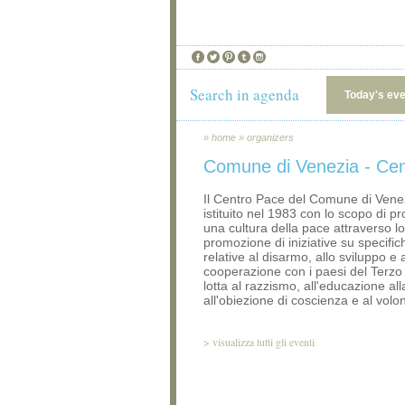
Search in agenda
Today's ev
»
home
»
organizers
Comune di Venezia - Ce
Il Centro Pace del Comune di Venez
istituito nel 1983 con lo scopo di 
una cultura della pace attraverso lo
promozione di iniziative su specifi
relative al disarmo, allo sviluppo e a
cooperazione con i paesi del Terzo
lotta al razzismo, all'educazione al
all'obiezione di coscienza e al volon
>
visualizza tutti gli eventi