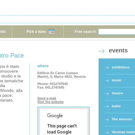
ents
Pick a date:
Free search:
events
ntro Pace
where
ia è stato
exhibitions
promuovere
Edificio Ex Carive (campo
 studio e la
Manin), S. Marco 4023, Venezia
che tematiche
music
Phone:
0412747645
lla
Fax:
041.2747645
 Mondo, alla
theatre
la pace,
Send e-mail
tariato.
Visit the website
ballet
film seasons
This page can't
load Google
Venetian tradi