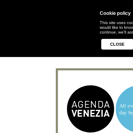
Cookie policy
This site uses coo
would like to kno
continue, we'll a
CLOSE
All ev
day b