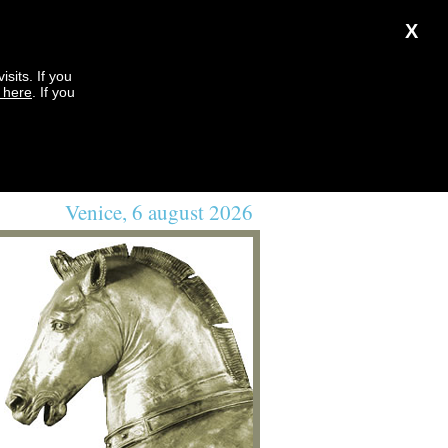
X
sits. If you
k here
. If you
Venice, 6 august 2026