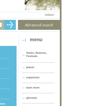
Italiano
Advanced search
menu
Series, Seasons,
Festivals
places
organizers
learn more
glossary
tions