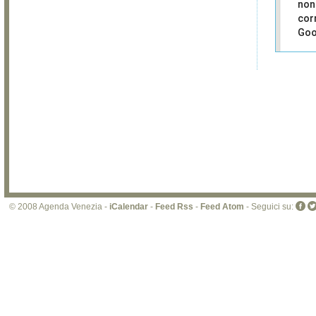
non
cor
Goo
Sei i
prop
di 
sit
© 2008 Agenda Venezia -
iCalendar
-
Feed Rss
-
Feed Atom
- Seguici su: