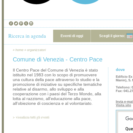
Ricerca in agenda
Eventi di oggi
Scegli il giorno:
»
home
»
organizzatori
Comune di Venezia - Centro Pace
dove
Il Centro Pace del Comune di Venezia è stato
istituito nel 1983 con lo scopo di promuovere
Edificio E
una cultura della pace attraverso lo studio e la
Manin), S.
promozione di iniziative su specifiche tematiche
Telefono:
0
relative al disarmo, allo sviluppo e alla
Fax:
041.2
cooperazione con i paesi del Terzo Mondo, alla
lotta al razzismo, all'educazione alla pace,
Invia e-mai
all'obiezione di coscienza e al volontariato.
Visita sito
>
visualizza tutti gli eventi
Que