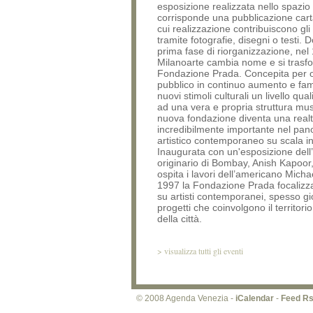
esposizione realizzata nello spazio
corrisponde una pubblicazione cart
cui realizzazione contribuiscono gli a
tramite fotografie, disegni o testi.
prima fase di riorganizzazione, ne
Milanoarte cambia nome e si trasf
Fondazione Prada. Concepita per of
pubblico in continuo aumento e fam
nuovi stimoli culturali un livello qua
ad una vera e propria struttura mus
nuova fondazione diventa una real
incredibilmente importante nel pa
artistico contemporaneo su scala i
Inaugurata con un'esposizione dell’
originario di Bombay, Anish Kapoor
ospita i lavori dell’americano Micha
1997 la Fondazione Prada focalizza
su artisti contemporanei, spesso gi
progetti che coinvolgono il territorio
della città.
>
visualizza tutti gli eventi
© 2008 Agenda Venezia -
iCalendar
-
Feed R