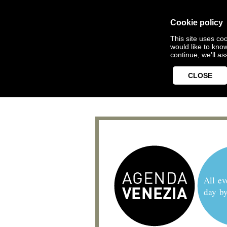
Cookie policy
This site uses coo
would like to kno
continue, we'll a
CLOSE
All ev
day b