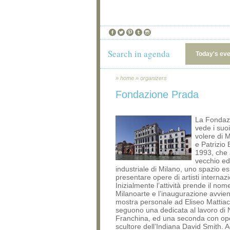
Search in agenda
Today's ev
»
home
»
organizers
Fondazione Prada
La Fondaz
vede i suoi
volere di 
e Patrizio B
1993, che 
vecchio edi
industriale di Milano, uno spazio e
presentare opere di artisti internazi
Inizialmente l’attività prende il nom
Milanoarte e l’inaugurazione avvie
mostra personale ad Eliseo Mattiacc
seguono una dedicata al lavoro di 
Franchina, ed una seconda con ope
scultore dell’Indiana David Smith. 