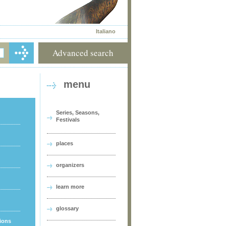
Italiano
Advanced search
menu
Series, Seasons,
Festivals
places
organizers
learn more
glossary
tions