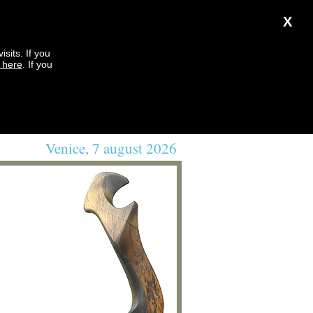
X
sits. If you
k here
. If you
Venice, 7 august 2026