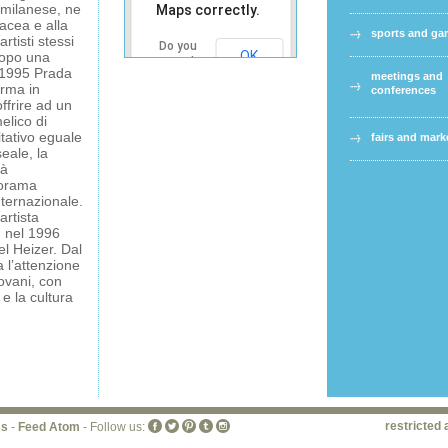
 milanese, ne
Maps correctly.
acea e alla
sports and g
rtisti stessi
Do you
OK
 Dopo una
own this
l 1995 Prada
meetings and
website?
orma in
conferences
frire ad un
elico di
litativo eguale
fairs and mark
eale, la
tà
norama
nternazionale.
artista
, nel 1996
el Heizer. Dal
 l’attenzione
ovani, con
 e la cultura
restricted 
ss
-
Feed Atom
- Follow us: