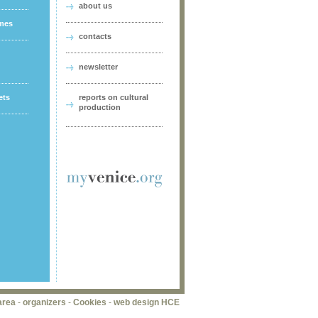
about us
ames
contacts
newsletter
ets
reports on cultural
production
area
-
organizers
-
Cookies
-
web design HCE