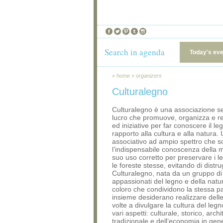
Search in agenda
Today's ev
»
home
»
organizers
Culturalegno
Culturalegno è una associazione sen
lucro che promuove, organizza e rea
ed iniziative per far conoscere il le
rapporto alla cultura e alla natura
associativo ad ampio spettro che so
l’indispensabile conoscenza della m
suo uso corretto per preservare i le
le foreste stesse, evitando di distru
Culturalegno, nata da un gruppo di
appassionati del legno e della natu
coloro che condividono la stessa p
insieme desiderano realizzare delle 
volte a divulgare la cultura del legn
vari aspetti: culturale, storico, archi
tradizionale e dell’economia in gen