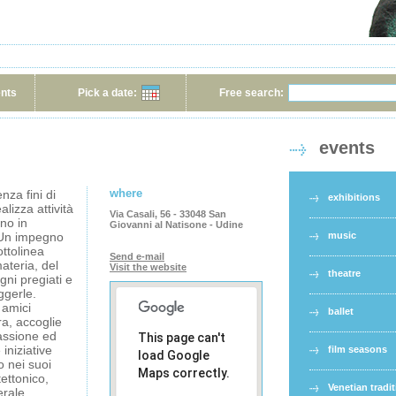
ents
Pick a date:
Free search:
events
where
za fini di
exhibitions
lizza attività
Via Casali, 56 - 33048 San
gno in
Giovanni al Natisone - Udine
. Un impegno
music
ttolinea
Send e-mail
ateria, del
Visit the website
theatre
gni pregiati e
ggerle.
 amici
ballet
ra, accoglie
assione ed
This page can't
iniziative
film seasons
load Google
o nei suoi
Maps correctly.
tettonico,
Venetian tradi
erale.