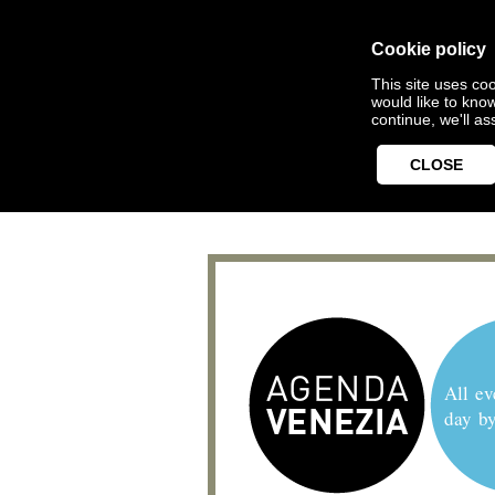
Cookie policy
This site uses coo
would like to kno
continue, we'll a
CLOSE
All ev
day b