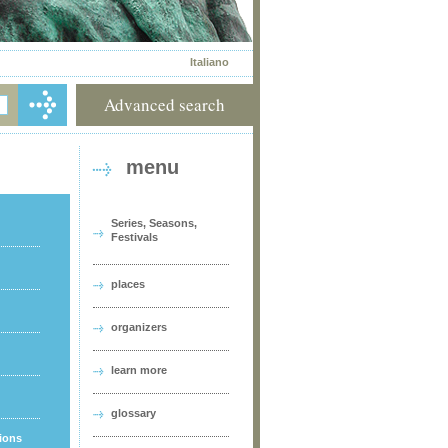
Italiano
Advanced search
menu
Series, Seasons,
Festivals
places
organizers
learn more
glossary
tions