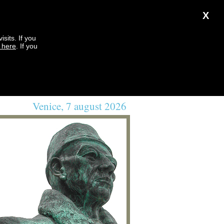
X
sits. If you
k here
. If you
Venice, 7 august 2026