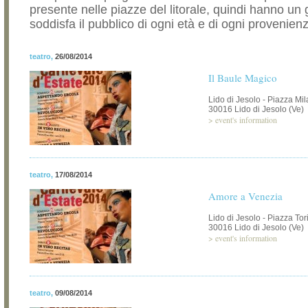
presente nelle piazze del litorale, quindi hanno un
soddisfa il pubblico di ogni età e di ogni provenien
teatro
,
26/08/2014
Il Baule Magico
Lido di Jesolo - Piazza Mi
30016 Lido di Jesolo (Ve)
>
event's information
teatro
,
17/08/2014
Amore a Venezia
Lido di Jesolo - Piazza Tor
30016 Lido di Jesolo (Ve)
>
event's information
teatro
,
09/08/2014