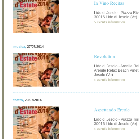
In Vino Recitas
Lido di Jesolo - Piazza Riv
30016 Lido di Jesolo (Ve)
>
event's information
musica
,
27/07/2014
Revolution
Lido di Jesolo - Arenile R
Arenile Relax Beach Pinet
Jesolo (Ve)
>
event's information
teatro
,
20/07/2014
Aspettando Ercole
Lido di Jesolo - Piazza Tor
30016 Lido di Jesolo (Ve)
>
event's information