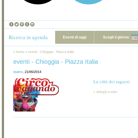
Ricerca in agenda
Eventi di oggi
Scegli il giorno:
»
home
»
eventi - Chioggia - Piazza Italia
eventi - Chioggia - Piazza Italia
teatro
,
21/06/2014
La città dei ragazzi
>
dettagli evento