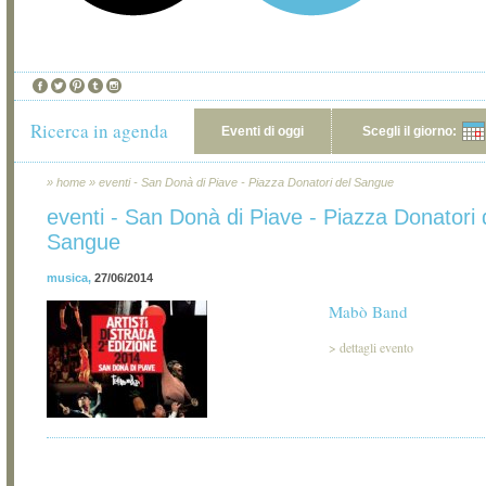
Ricerca in agenda
Eventi di oggi
Scegli il giorno:
»
home
»
eventi - San Donà di Piave - Piazza Donatori del Sangue
eventi - San Donà di Piave - Piazza Donatori 
Sangue
musica
,
27/06/2014
Mabò Band
>
dettagli evento