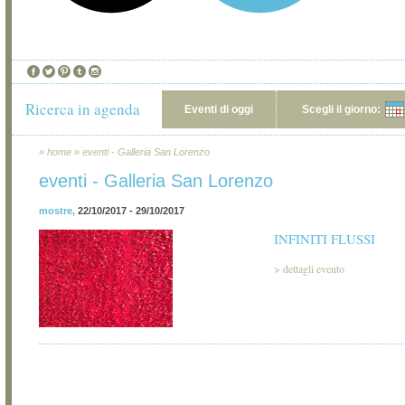
Ricerca in agenda
Eventi di oggi
Scegli il giorno:
»
home
»
eventi - Galleria San Lorenzo
eventi - Galleria San Lorenzo
mostre
,
22/10/2017 - 29/10/2017
INFINITI FLUSSI
>
dettagli evento