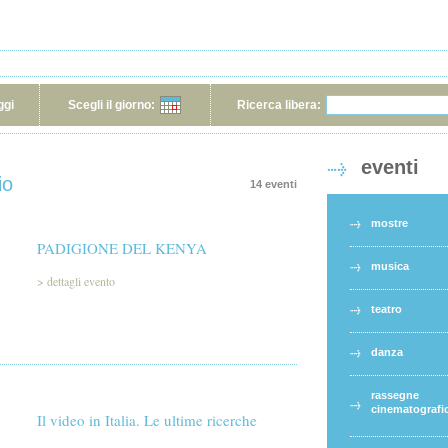
ggi
Scegli il giorno:
Ricerca libera:
eventi
io
14 eventi
mostre
PADIGIONE DEL KENYA
musica
>
dettagli evento
teatro
danza
rassegne
cinematografi
Il video in Italia. Le ultime ricerche