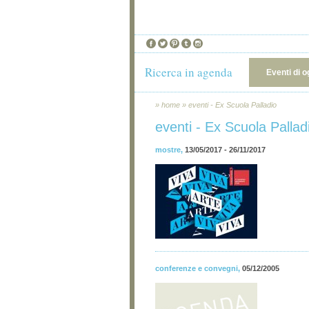
Ricerca in agenda
Eventi di o
»
home
»
eventi - Ex Scuola Palladio
eventi - Ex Scuola Pallad
mostre
,
13/05/2017 - 26/11/2017
conferenze e convegni
,
05/12/2005