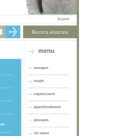
English
Ricerca avanzata
menu
rassegne
luoghi
organizzatori
approfondimenti
glossario
che
chi siamo