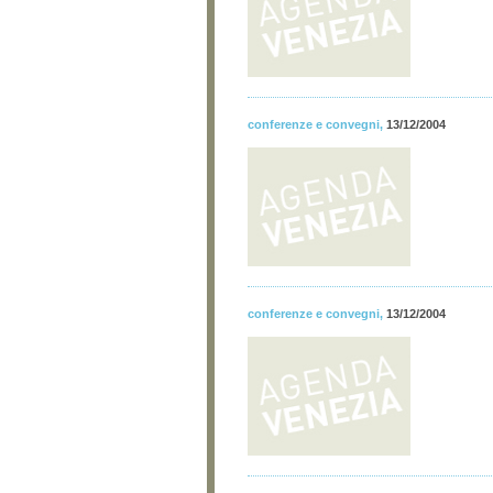
conferenze e convegni
,
13/12/2004
conferenze e convegni
,
13/12/2004