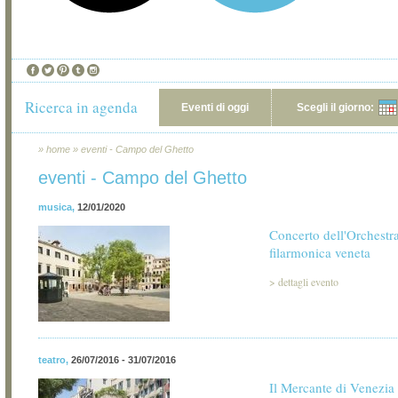
Ricerca in agenda
Eventi di oggi
Scegli il giorno:
»
home
»
eventi - Campo del Ghetto
eventi - Campo del Ghetto
musica
,
12/01/2020
Concerto dell'Orchestr
filarmonica veneta
>
dettagli evento
teatro
,
26/07/2016 - 31/07/2016
Il Mercante di Venezia