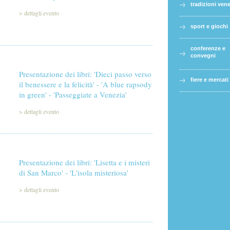
tradizioni ven
>
dettagli evento
sport e giochi
conferenze e
convegni
Presentazione dei libri: 'Dieci passo verso
fiere e mercati
il benessere e la felicità' - 'A blue rapsody
in green' - 'Passeggiate a Venezia'
>
dettagli evento
Presentazione dei libri: 'Lisetta e i misteri
di San Marco' - 'L'isola misteriosa'
>
dettagli evento