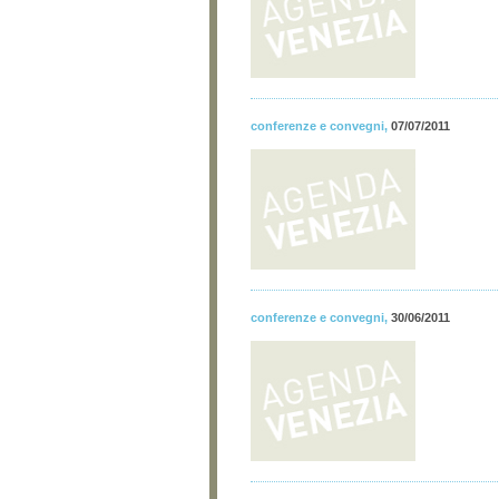
conferenze e convegni
,
07/07/2011
conferenze e convegni
,
30/06/2011