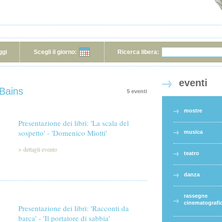
ggi
Scegli il giorno:
Ricerca libera:
eventi
 Bains
5 eventi
mostre
Presentazione dei libri: 'La scala del
sospetto' - 'Domenico Miotti'
musica
>
dettagli evento
teatro
danza
rassegne
cinematografi
Presentazione dei libri: 'Racconti da
barca' - 'Il portatore di sabbia'