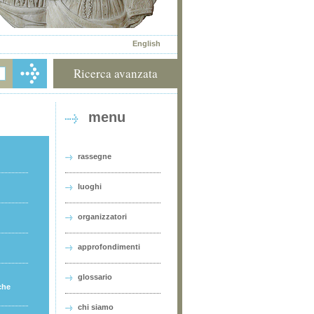
English
Ricerca avanzata
menu
rassegne
luoghi
organizzatori
approfondimenti
glossario
che
chi siamo