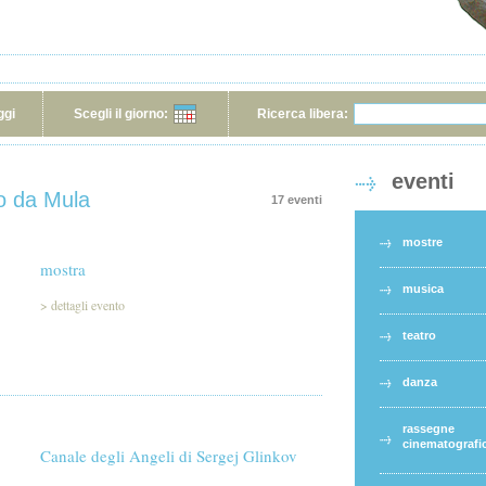
ggi
Scegli il giorno:
Ricerca libera:
eventi
o da Mula
17 eventi
mostre
mostra
musica
>
dettagli evento
teatro
danza
rassegne
cinematografi
Canale degli Angeli di Sergej Glinkov