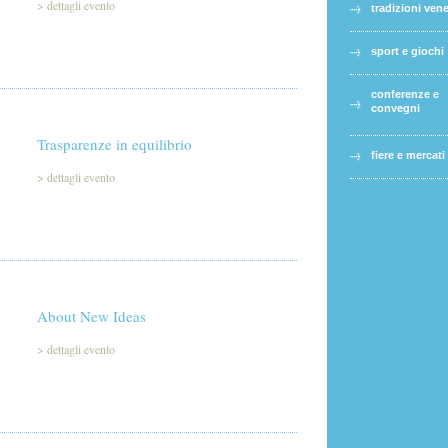
>
dettagli evento
tradizioni ven
sport e giochi
conferenze e
convegni
Trasparenze in equilibrio
fiere e mercati
>
dettagli evento
About New Ideas
>
dettagli evento