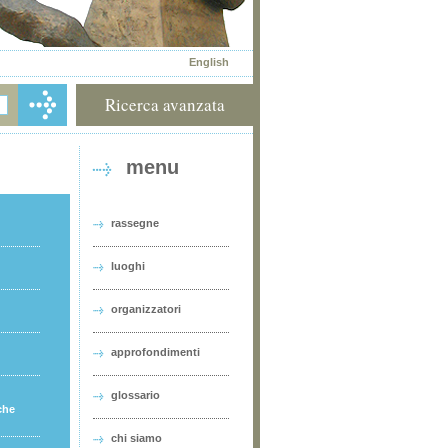
English
Ricerca avanzata
menu
rassegne
luoghi
organizzatori
approfondimenti
glossario
che
chi siamo