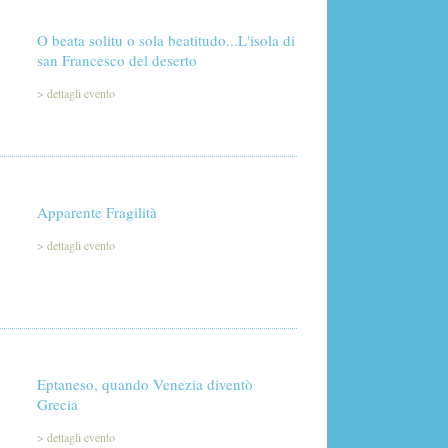
O beata solitu o sola beatitudo...L'isola di
san Francesco del deserto
>
dettagli evento
Apparente Fragilità
>
dettagli evento
Eptaneso, quando Venezia diventò
Grecia
>
dettagli evento