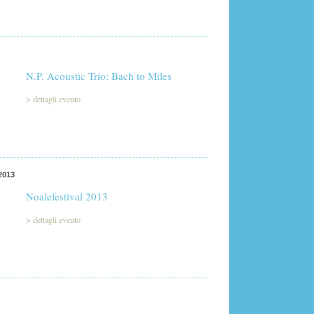
N.P. Acoustic Trio: Bach to Miles
>
dettagli evento
2013
Noalefestival 2013
>
dettagli evento