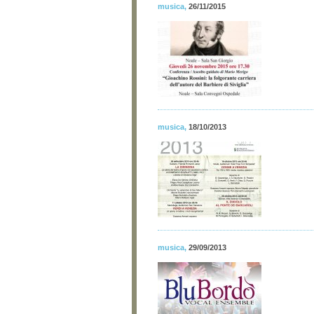
musica
,
26/11/2015
musica
,
18/10/2013
musica
,
29/09/2013