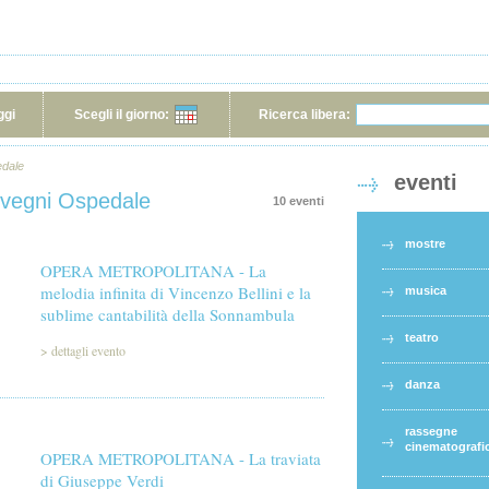
ggi
Scegli il giorno:
Ricerca libera:
edale
eventi
nvegni Ospedale
10 eventi
mostre
OPERA METROPOLITANA - La
melodia infinita di Vincenzo Bellini e la
musica
sublime cantabilità della Sonnambula
teatro
>
dettagli evento
danza
rassegne
cinematografi
OPERA METROPOLITANA - La traviata
di Giuseppe Verdi