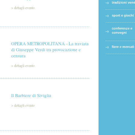
tradizioni ven
>
dettagli evento
sport e giochi
conferenze e
convegni
OPERA METROPOLITANA - La traviata
fiere e mercati
di Giuseppe Verdi tra provocazione e
censura
>
dettagli evento
Il Barbiere di Siviglia
>
dettagli evento