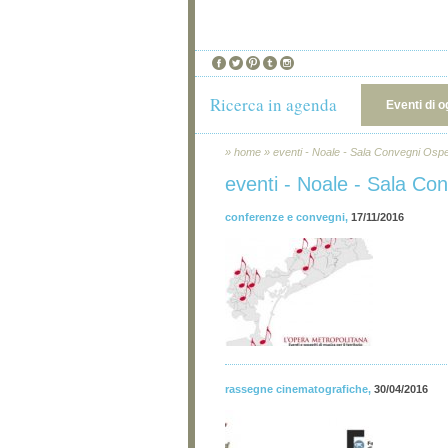
Ricerca in agenda
Eventi di o
»
home
»
eventi - Noale - Sala Convegni Osp
eventi - Noale - Sala Co
conferenze e convegni
,
17/11/2016
rassegne cinematografiche
,
30/04/2016