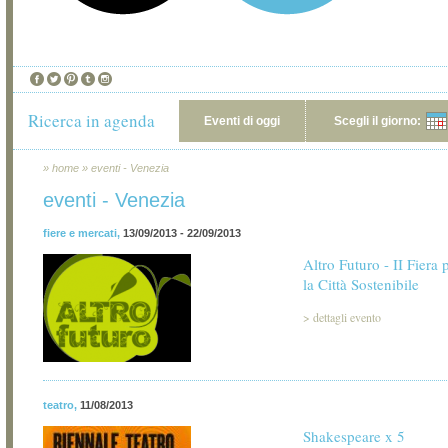
Ricerca in agenda
Eventi di oggi
Scegli il giorno:
»
home
»
eventi - Venezia
eventi - Venezia
fiere e mercati
,
13/09/2013 - 22/09/2013
Altro Futuro - II Fiera 
la Città Sostenibile
>
dettagli evento
teatro
,
11/08/2013
Shakespeare x 5