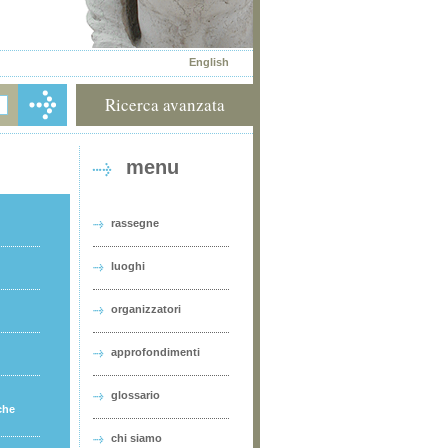
English
Ricerca avanzata
menu
rassegne
luoghi
organizzatori
approfondimenti
glossario
che
chi siamo