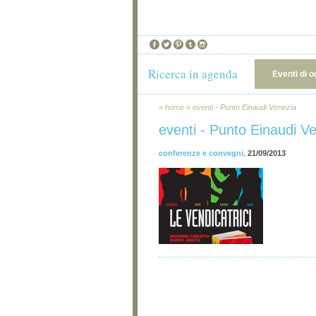
Ricerca in agenda
Eventi di o
»
home
»
eventi - Punto Einaudi Venezia
eventi - Punto Einaudi V
conferenze e convegni
,
21/09/2013