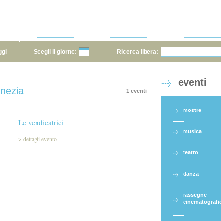
ggi
Scegli il giorno:
Ricerca libera:
eventi
enezia
1 eventi
mostre
Le vendicatrici
musica
>
dettagli evento
teatro
danza
rassegne
cinematografi