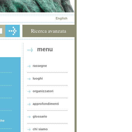
English
Ricerca avanzata
menu
rassegne
luoghi
organizzatori
approfondimenti
glossario
che
chi siamo