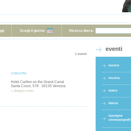
ggi
Scegli il giorno:
Ricerca libera:
eventi
1 eventi
mostre
concerto
musica
Hotel Carlton on the Grand Canal
Santa Croce, 578 - 30135 Venezia
>
dettagli evento
teatro
danza
rassegne
cinematografi