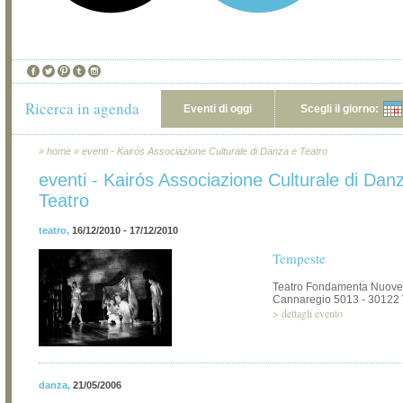
Ricerca in agenda
Eventi di oggi
Scegli il giorno:
»
home
»
eventi - Kairós Associazione Culturale di Danza e Teatro
eventi - Kairós Associazione Culturale di Dan
Teatro
teatro
,
16/12/2010 - 17/12/2010
Tempeste
Teatro Fondamenta Nuove
Cannaregio 5013 - 30122
>
dettagli evento
danza
,
21/05/2006