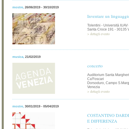
mostre
,
26/06/2019 - 30/10/2019
Inventare un linguaggi
Tolentini - Università IUAV
Santa Croce 191 - 30135 
>
dettagli evento
musica
,
21/02/2019
concerto
Auditorium Santa Margherit
Ca'Foscari
Dorsoduro, Campo S.Margh
Venezia
>
dettagli evento
mostre
,
30/01/2019 - 05/04/2019
COSTANTINO DARDI.
E DIFFERENZA