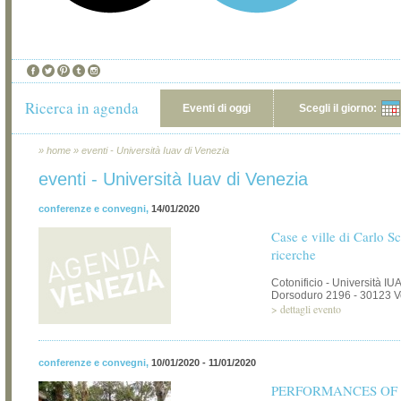
Ricerca in agenda
Eventi di oggi
Scegli il giorno:
»
home
»
eventi - Università Iuav di Venezia
eventi - Università Iuav di Venezia
conferenze e convegni
,
14/01/2020
Case e ville di Carlo S
ricerche
Cotonificio - Università IU
Dorsoduro 2196 - 30123 V
>
dettagli evento
conferenze e convegni
,
10/01/2020 - 11/01/2020
PERFORMANCES OF