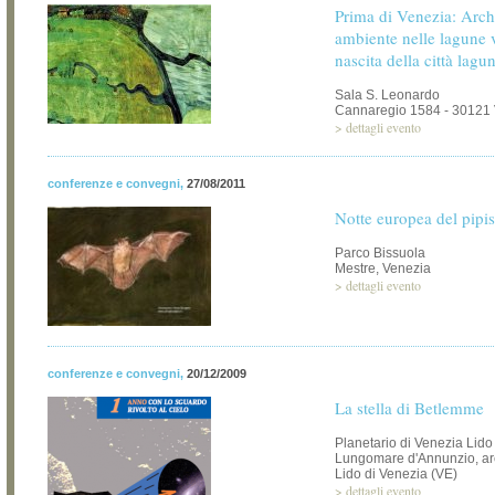
Prima di Venezia: Arche
ambiente nelle lagune 
nascita della città lagu
Sala S. Leonardo
Cannaregio 1584 - 30121
>
dettagli evento
conferenze e convegni
,
27/08/2011
Notte europea del pipis
Parco Bissuola
Mestre, Venezia
>
dettagli evento
conferenze e convegni
,
20/12/2009
La stella di Betlemme
Planetario di Venezia Lido
Lungomare d'Annunzio, ar
Lido di Venezia (VE)
>
dettagli evento