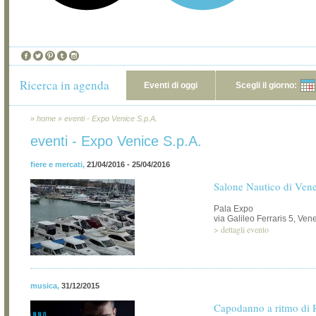
Ricerca in agenda
Eventi di oggi
Scegli il giorno:
»
home
»
eventi - Expo Venice S.p.A.
eventi - Expo Venice S.p.A.
fiere e mercati
,
21/04/2016 - 25/04/2016
Salone Nautico di Ven
Pala Expo
via Galileo Ferraris 5, Ve
>
dettagli evento
musica
,
31/12/2015
Capodanno a ritmo di 