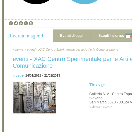
Ricerca in agenda
Eventi di oggi
Scegli il giorno:
»
home
»
eventi - XAC Centro Sperimentale per le Arti e la Comunicazione
eventi - XAC Centro Sperimentale per le Arti e
Comunicazione
mostre
,
14/01/2013 - 21/01/2013
ThisAge
Galleria A+A - Centro Espo
Sloveno
San Marco 3073 - 30124 
>
dettagli evento