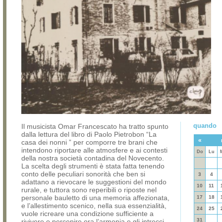
quando
Il musicista Omar Francescato ha tratto spunto
dalla lettura del libro di Paolo Pietrobon “La
«
casa dei nonni ” per comporre tre brani che
intendono riportare alle atmosfere e ai contesti
Do
Lu
della nostra società contadina del Novecento.
La scelta degli strumenti è stata fatta tenendo
conto delle peculiari sonorità che ben si
3
4
adattano a rievocare le suggestioni del mondo
10
11
rurale, e tuttora sono reperibili o riposte nel
personale bauletto di una memoria affezionata,
17
18
e l’allestimento scenico, nella sua essenzialità,
24
25
vuole ricreare una condizione sufficiente a
31
rivivere o percepire ora l’armonia e gli intrecci