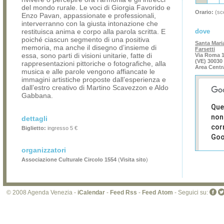
del mondo rurale. Le voci di Giorgia Favorido e
Orario:
(sce
Enzo Pavan, appassionate e professionali,
interverranno con la giusta intonazione che
restituisca anima e corpo alla parola scritta. E
dove
poiché ciascun segmento di una positiva
Santa Maria
memoria, ma anche il disegno d’insieme di
Farsetti
essa, sono parti di visioni unitarie, fatte di
Via Roma 1
(VE) 30030
rappresentazioni pittoriche o fotografiche, alla
Area Centr
musica e alle parole vengono affiancate le
immagini artistiche proposte dall’esperienza e
dall’estro creativo di Martino Scavezzon e Aldo
Gabbana.
Que
non
dettagli
cor
Biglietto:
ingresso 5 €
Goo
organizzatori
Sei i
Associazione Culturale Circolo 1554
(
Visita sito
)
prop
di 
sit
© 2008 Agenda Venezia -
iCalendar
-
Feed Rss
-
Feed Atom
- Seguici su: