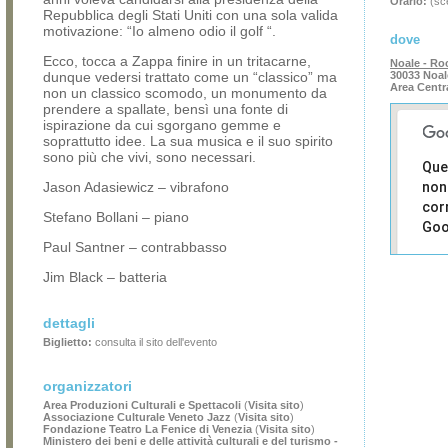
Orario:
(sce
Repubblica degli Stati Uniti con una sola valida
motivazione: “Io almeno odio il golf “.
dove
Ecco, tocca a Zappa finire in un tritacarne,
Noale - Ro
dunque vedersi trattato come un “classico” ma
30033 Noal
Area Centr
non un classico scomodo, un monumento da
prendere a spallate, bensì una fonte di
ispirazione da cui sgorgano gemme e
soprattutto idee. La sua musica e il suo spirito
sono più che vivi, sono necessari.
Que
Jason Adasiewicz – vibrafono
non
cor
Stefano Bollani – piano
Goo
Paul Santner – contrabbasso
Sei i
Jim Black – batteria
prop
di 
sit
dettagli
Biglietto:
consulta il sito dell'evento
organizzatori
Area Produzioni Culturali e Spettacoli
(
Visita sito
)
Associazione Culturale Veneto Jazz
(
Visita sito
)
Fondazione Teatro La Fenice di Venezia
(
Visita sito
)
Ministero dei beni e delle attività culturali e del turismo -