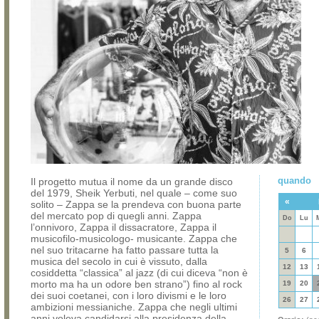
quando
Il progetto mutua il nome da un grande disco
del 1979, Sheik Yerbuti, nel quale – come suo
«
solito – Zappa se la prendeva con buona parte
del mercato pop di quegli anni. Zappa
Do
Lu
l’onnivoro, Zappa il dissacratore, Zappa il
musicofilo-musicologo- musicante. Zappa che
nel suo tritacarne ha fatto passare tutta la
5
6
musica del secolo in cui è vissuto, dalla
12
13
cosiddetta “classica” al jazz (di cui diceva “non è
morto ma ha un odore ben strano”) fino al rock
19
20
dei suoi coetanei, con i loro divismi e le loro
26
27
ambizioni messianiche. Zappa che negli ultimi
anni voleva candidarsi alla presidenza della