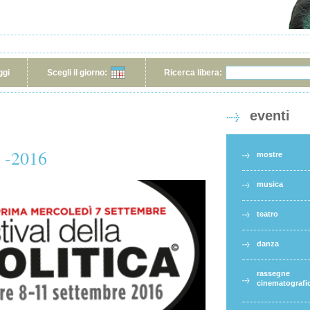
ggi
Scegli il giorno:
Ricerca libera:
eventi
a -2016
mostre
musica
teatro
danza
rassegne
cinematografi