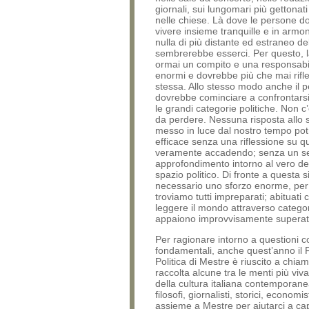
giornali, sui lungomari più gettonat
nelle chiese. Là dove le persone d
vivere insieme tranquille e in armon
nulla di più distante ed estraneo de
sembrerebbe esserci. Per questo, la
ormai un compito e una responsabi
enormi e dovrebbe più che mai rifle
stessa. Allo stesso modo anche il 
dovrebbe cominciare a confrontars
le grandi categorie politiche. Non c
da perdere. Nessuna risposta allo s
messo in luce dal nostro tempo potr
efficace senza una riflessione su q
veramente accadendo; senza un se
approfondimento intorno al vero de
spazio politico. Di fronte a questa 
necessario uno sforzo enorme, per i
troviamo tutti impreparati; abituat
leggere il mondo attraverso catego
appaiono improvvisamente superat
Per ragionare intorno a questioni cos
fondamentali, anche quest’anno il F
Politica di Mestre è riuscito a chia
raccolta alcune tra le menti più viv
della cultura italiana contemporanea
filosofi, giornalisti, storici, economisti
assieme a Mestre per aiutarci a ca