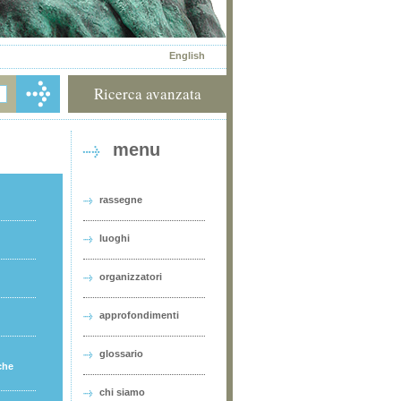
English
Ricerca avanzata
menu
rassegne
luoghi
organizzatori
approfondimenti
glossario
che
chi siamo