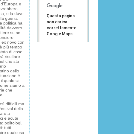
i d’Europa e
ovrebbero
ia; e là dove
Questa pagina
lla guerra
non carica
 politica ha
lità davvero
correttamente
ttere su se
Google Maps.
pensiero
i ex novo con
Sei il
’è più tempo
OK
proprietario
tato di cose
di questo
à risultare
sito web?
uel che sta
rio
stino dello
situazione é
l quale ci
i come siamo a
rie che
e.
ì difficili ma
estival della
mare a
aci e acute
: politologi,
: tutti
pire qualcosa