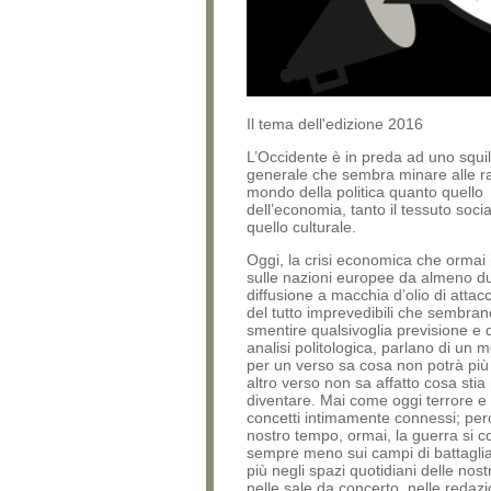
Il tema dell'edizione 2016
L’Occidente è in preda ad uno squil
generale che sembra minare alle rad
mondo della politica quanto quello
dell’economia, tanto il tessuto soci
quello culturale.
Oggi, la crisi economica che orma
sulle nazioni europee da almeno due
diffusione a macchia d’olio di attacch
del tutto imprevedibili che sembran
smentire qualsivoglia previsione e 
analisi politologica, parlano di un
per un verso sa cosa non potrà più
altro verso non sa affatto cosa stia
diventare. Mai come oggi terrore e 
concetti intimamente connessi; per
nostro tempo, ormai, la guerra si 
sempre meno sui campi di battagli
più negli spazi quotidiani delle nost
nelle sale da concerto, nelle redazi