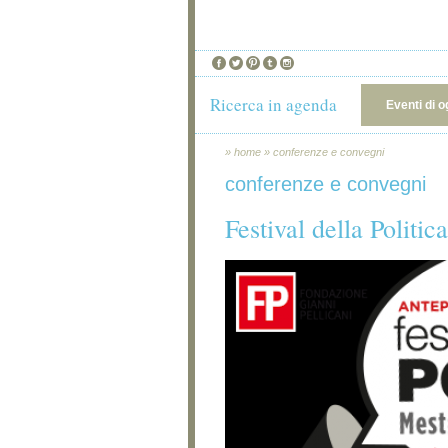
Ricerca in agenda
Eventi di o
»
home
»
conferenze e convegni
conferenze e convegni
Festival della Politic