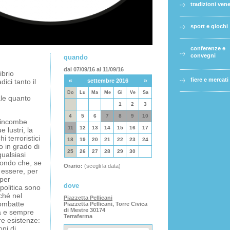
tradizioni ven
sport e giochi
conferenze e
convegni
quando
dal 07/09/16 al 11/09/16
ibrio
fiere e mercati
«
»
ici tanto il
settembre 2016
Do
Lu
Ma
Me
Gi
Ve
Sa
ale quanto
1
2
3
4
5
6
7
8
9
10
i incombe
11
12
13
14
15
16
17
 lustri, la
i terroristici
18
19
20
21
22
23
24
o in grado di
25
26
27
28
29
30
qualsiasi
 mondo che, se
Orario:
(scegli la data)
 essere, per
 per
dove
politica sono
ché nel
Piazzetta Pellicani
combatte
Piazzetta Pellicani, Torre Civica
di Mestre 30174
a e sempre
Terraferma
re esistenze:
oni di