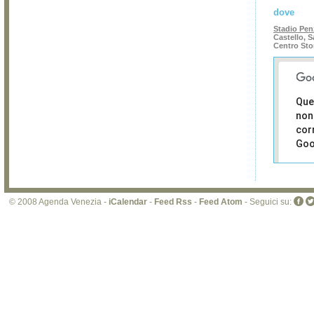
dove
Stadio Pe
Castello, S
Centro Sto
Que
non
cor
Goo
Sei i
prop
di 
© 2008 Agenda Venezia -
iCalendar
-
Feed Rss
-
Feed Atom
- Seguici su:
sit