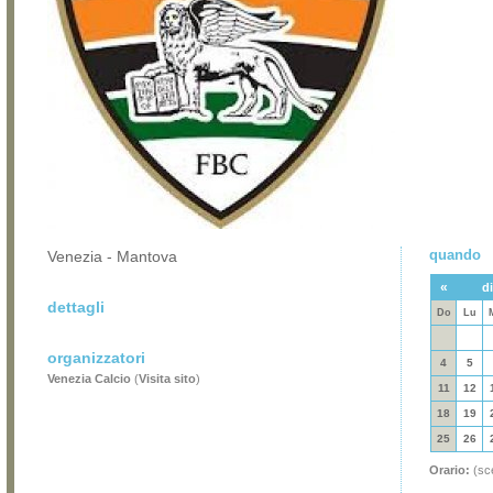
quando
Venezia - Mantova
«
d
dettagli
Do
Lu
organizzatori
4
5
Venezia Calcio
(
Visita sito
)
11
12
18
19
25
26
Orario:
(sce