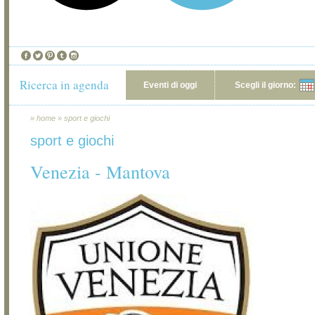
Ricerca in agenda
Eventi di oggi
Scegli il giorno:
»
home
»
sport e giochi
sport e giochi
Venezia - Mantova